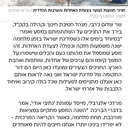
/
חניכי תנועות הנוער בצעדת האחדות והערבות ההדדית
ברונו שרביט,
מערך ההסברה קק״ל
שר שלום ג'רבי, מנהל חטיבת חינוך וקהילה בקק"ל,
בירך את החניכים על השתתפותם במסע ואמר:
"במיוחד בימים אלו כשמדינת ישראל בזמן מלחמה
ישנה משמעות חזקה וכפולה לצעדת האחדות. זהו
מסע שמסמל את מהותנו כעם והכלים שישמרו על
המשך קיומו והם ערכים של אחדות, שותפות ואהבת
הארץ. החניכים הצעירים שצעדו כאן היום הם דור
התקומה של מדינת ישראל ואני גאה לראות אותם
כאן אצלנו מתגייסים לפעילות שכל כולה קירוב ואיחוד
הלבבות של אזרחי ישראל.
מרדכי אלגרבלי, מייסד עמותת 'נתיבי אודי', אמר
בדברי הברכה: "השנה המסע מתקיים במציאות
מורכבת, תחת מלחמה, כאשר הקריאה המרכזית -
לא יפרידו בינינו יותר! אנחנו חייבים להיות מאוחדים