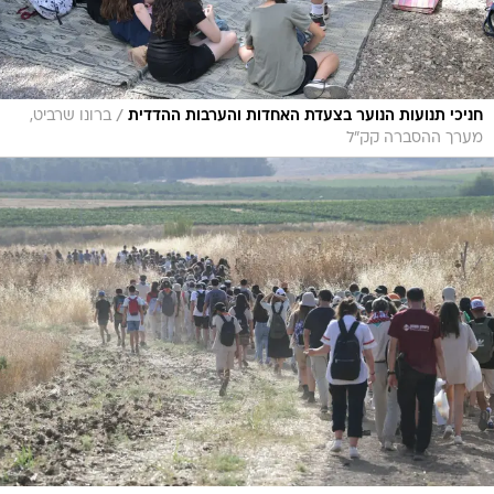
/
חניכי תנועות הנוער בצעדת האחדות והערבות ההדדית
ברונו שרביט,
מערך ההסברה קק״ל