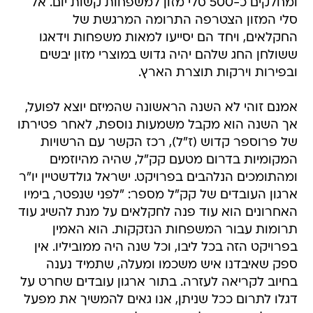
ומחלקים כ-500 סלי מזון למשפחות קשות יום. אל
סלי המזון הצטרפה התרומה המרגשת של
החקלאים, ויחד הם יסייעו למאות משפחות וידאגו
ששולחן החג שלהם יהיה גדוש במוצרי מזון יבשים
ובפירות וירקות תוצרת הארץ.
אמנם זוהי לא השנה הראשונה שהמיזם יוצא לפועל,
אך השנה הוא מקבל משמעות נוספת, לאחר פטירתו
של פרוספר קדוש (ז"ל), רכז הקשר עם הרשויות
המקומיות בדרום מטעם קק"ל, שהיה מהיוזמים
ומהתומכים הנלהבים בפרויקט. ישראל גולדשטיין יו"ר
ארגון העובדים של קק"ל מספר: "לפני שנפטר, בימיו
האחרונים הוא עוד פנה לחקלאים על מנת להשיג עוד
תרומות עבור המשפחות הנזקקות. הוא האמין
בפרויקט הזה בכל ליבו, וכל שנה היה ממוביליו. אין
ספק שאיבדנו איש משכמו ומעלה, שתמיד נענה
בחיוב לקריאה לעזרה. בתור ארגון עובדים שחרט על
דגלו לתרום ככל שניתן, אנו גאים להמשיך את מפעל